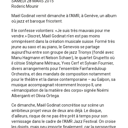
SAMEDI 28 MARS 2015
Roderic Mounir
Maël Godinat vernit dimanche à l’AMR, à Genève, un album
où jazz et baroque fricotent.
Il le confesse volontiers: «Je suis très mauvais pour me
vendre.» Discret, Maël Godinat n’en est pas moins
omniprésent dans la création musicale suisse. Formé très
jeune au saxo et au piano, le Genevois se partage
aujourd’hui entre son groupe de jazz Trionyx (fondé avec
Manu Hagmann et Nelson Schaer), le quartet Grupetto où
il côtoie Stéphane Métraux, Yves Cerf et ­Sylvain Fournier,
divers arrangements pour ­l’ensemble Fanfareduloup
Orchestra, et des mandats de composition notamment
pour le théâtre et la danse contemporaine – au Galpon, sa
musique accompagnait récemment Incorpo II, une
«émancipation de la matière des corps» ­signée Noémi
Alberganti et Olivia Ortega.
Ce dimanche, Maël Godinat concrétise sur scène un
ambitieux projet vieux de deux ans déjà. Le disque,
d’ailleurs, risque de ne pas être prêt à temps pour son
vernissage dans le cadre de l’AMR Jazz Festival. On croise
les doigts, mais peu importe finalement, car la perspective