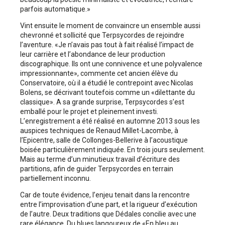
parfois automatique.»
Vint ensuite le moment de convaincre un ­ensemble aussi
chevronné et sollicité que Terpsycordes de rejoindre
l’aventure. «Je n’avais pas tout à fait réalisé l’impact de
leur carrière et l’abondance de leur production
discographique. Ils ont une connivence et une polyvalence
impressionnante», commente cet ancien élève du
Conservatoire, où il a étudié le contrepoint avec Nicolas
Bolens, se décrivant toutefois comme un «dilettante du
classique». A sa grande surprise, Terpsycordes s’est
emballé pour le projet et pleinement investi.
L’enregistrement a été réalisé en automne 2013 sous les
auspices techniques de Renaud Millet-Lacombe, à
l’Epicentre, salle de Collonges-Bellerive à l’acoustique
boisée particulièrement indiquée. En trois jours seulement.
Mais au terme d’un minutieux travail d’écriture des
partitions, afin de guider Terpsycordes en terrain
partiellement inconnu.
Car de toute évidence, l’enjeu tenait dans la rencontre
entre l’improvisation d’une part, et la rigueur d’exécution
de l’autre. Deux traditions que Dédales concilie avec une
rare élégance. Du blues langoureux de «En bleu au