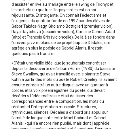
d’assister en live au mariage entre le swing de Trionyx et
les archets du quatuor Terpsycordes est en soi
réjouissante. Et intrigante. On connaît l’éclectisme et
l’exigence du quatuor fondé en 1997 par des élèves de
Gabor Takács-Nagy, Girolamo Bottiglieri (premier violon),
Raya Raytcheva (deuxième violon), Caroline Cohen-Adad
(alto) et François Grin (violoncelle). De là à se fondre dans
l’univers jazz et blues de ce projet baptisé Dédales, qui
agrège en plus la poésie de Gabriel Alanis, il restait
quelques pas à franchir.
«C’était une vieille idée, que je souhaitais concrétiser
depuis la découverte de l’album Home (1980) du bassiste
Steve Swallow, qui avait travaillé avec le pianiste Steve
Kuhn à partir des mots du poète Robert Creeley. Ils avaient
ensuite enregistré un autre disque, avec un quatuor à
cordes et la voix préenregistrée du poète, qui devait
décéder.» L’idée maîtresse était de tisser des
correspondances entre la composition, les mots du
récitant et l’interprétation musicale. Structures,
rythmiques, silences. Dédales a d’abord pris appui sur
l’amitié de longue date entre Maël Godinat et Gabriel
Alanis, «qui n’a encore rien publié, mais dont j’apprécie
beaucoup la poésie minimaliste et évocatrice, l’écriture