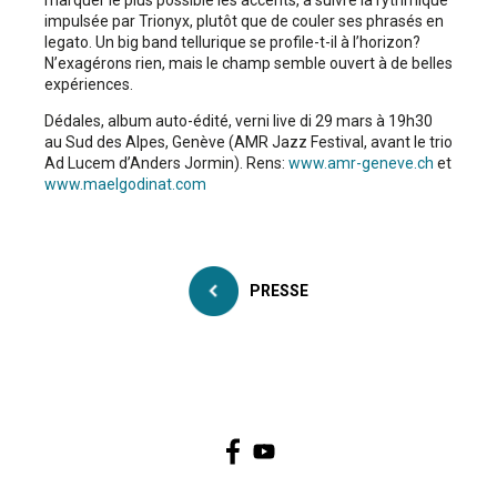
marquer le plus possible les accents, à suivre la rythmique
impulsée par Trionyx, plutôt que de couler ses phrasés en
legato. Un big band tellurique se profile-t-il à l’horizon?
N’exagérons rien, mais le champ semble ouvert à de belles
expériences.
Dédales, album auto-édité, verni live di 29 mars à 19h30
au Sud des Alpes, Genève (AMR Jazz Festival, avant le trio
Ad Lucem ­d’Anders Jormin). Rens:
www.amr-geneve.ch
et
www.maelgodinat.com
PRESSE