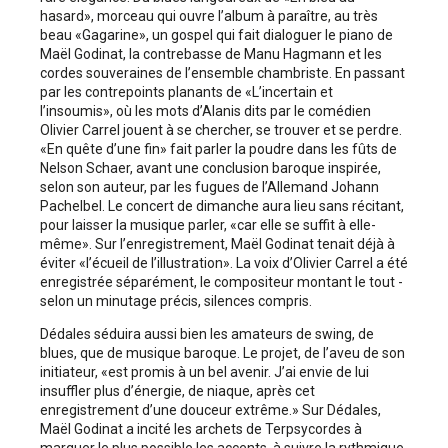
hasard», morceau qui ouvre l’album à paraître, au très
beau «Gagarine», un gospel qui fait dialoguer le piano de
Maël Godinat, la contrebasse de Manu Hagmann et les
cordes souveraines de l’ensemble chambriste. En passant
par les contrepoints planants de «L’incertain et
l’insoumis», où les mots d’Alanis dits par le comédien
Olivier Carrel jouent à se chercher, se trouver et se perdre.
«En quête d’une fin» fait parler la poudre dans les fûts de
Nelson Schaer, avant une conclusion ­baroque inspirée,
selon son auteur, par les fugues de l’Allemand Johann
Pachelbel. Le concert de dimanche aura lieu sans récitant,
pour laisser la musique parler, «car elle se suffit à elle-
même». Sur l’enregistrement, Maël Godinat tenait déjà à
éviter «l’écueil de l’illustration». La voix d’Olivier Carrel a été
enregistrée séparément, le compositeur montant le tout ­
selon un minutage précis, silences compris.
Dédales séduira aussi bien les amateurs de swing, de
blues, que de musique baroque. Le projet, de l’aveu de son
initiateur, «est promis à un bel avenir. J’ai envie de lui
insuffler plus d’énergie, de niaque, après cet
enregistrement d’une ­douceur extrême.» Sur Dédales,
Maël Godinat a ­incité les archets de Terpsycordes à