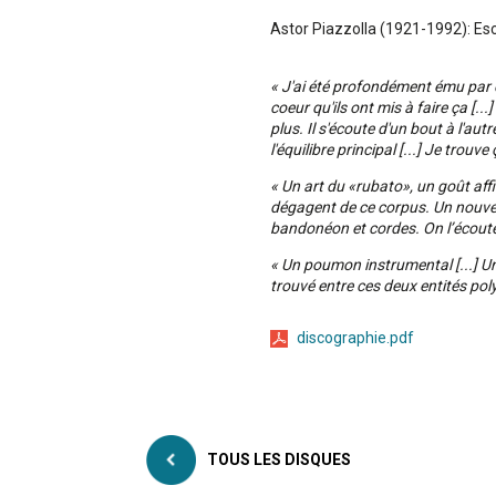
Astor Piazzolla (1921-1992): Es
« J'ai été profondément ému par ce 
coeur qu'ils ont mis à faire ça [..
plus. Il s'écoute d'un bout à l'autre
l'équilibre principal [...] Je trou
« Un art du «rubato», un goût aff
dégagent de ce corpus. Un nouvea
bandonéon et cordes. On l’écoute
« Un poumon instrumental [...] Une
trouvé entre ces deux entités po
discographie.pdf
TOUS LES DISQUES