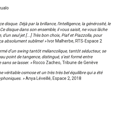
cualo
disque. Déjà par la brillance, l'intelligence, la générosité, le
.] Ce disque dans son ensemble, il vous saisit, ne vous lâche
, d'un seul jet [...] Très bon choix, Piaf et Piazzolla, pour
ve ça absolument sublime! »
Ivor Malherbe, RTS-Espace 2
irmé d’un swing tantôt mélancolique, tantôt séducteur, se
u point de tangence, distingué, s’est formé entre
 sans se lasser. »
Rocco Zacheo, Tribune de Genève
 véritable osmose et un très très bel équilibre qui a été
lyphoniques. »
Anya Léveillé, Espace 2, 2018