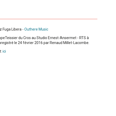
z Fuga Libera -
Outhere Music
ippeTeissier du Cros au Studio Ernest-Ansermet - RTS à
nregistré le 24 février 2016 par Renaud Millet-Lacombe.
t:
ici