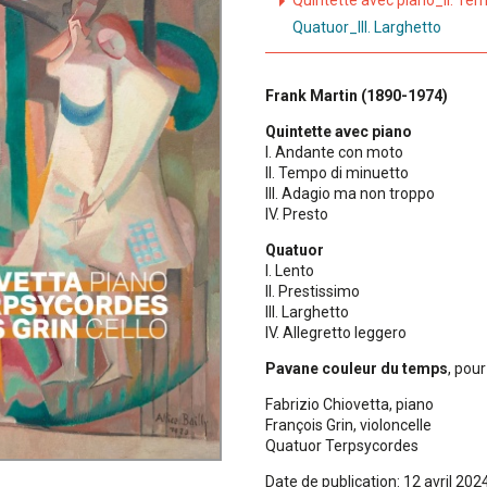
Quintette avec piano_II. Te
Quatuor_III. Larghetto
Frank Martin (1890-1974)
Quintette avec piano
I. Andante con moto
II. Tempo di minuetto
III. Adagio ma non troppo
IV. Presto
Quatuor
I. Lento
II. Prestissimo
III. Larghetto
IV. Allegretto leggero
Pavane couleur du temps
, pou
Fabrizio Chiovetta, piano
François Grin, violoncelle
Quatuor Terpsycordes
Date de publication: 12 avril 202