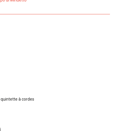
mpo di Minuetto
r quintette à cordes
4