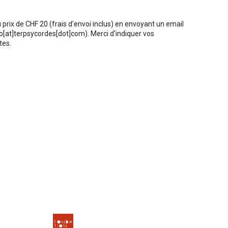
rix de CHF 20 (frais d'envoi inclus) en envoyant un email
o[at]terpsycordes[dot]com)
. Merci d'indiquer vos
tes.