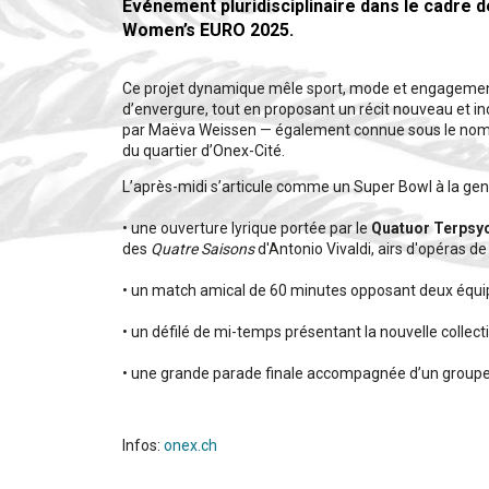
Événement pluridisciplinaire dans le cadre de
Women’s EURO 2025.
Ce projet dynamique mêle sport, mode et engagement
d’envergure, tout en proposant un récit nouveau et inc
par Maëva Weissen — également connue sous le nom d
du quartier d’Onex-Cité.
L’après-midi s’articule comme un Super Bowl à la gen
• une ouverture lyrique portée par le
Quatuor Terpsy
des
Quatre Saisons
d'Antonio Vivaldi, airs d'opéras 
• un match amical de 60 minutes opposant deux équ
• un défilé de mi-temps présentant la nouvelle colle
• une grande parade finale accompagnée d’un groupe
Infos:
onex.ch